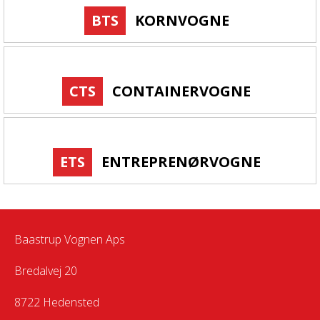
BTS
KORNVOGNE
CTS
CONTAINERVOGNE
ETS
ENTREPRENØRVOGNE
Baastrup Vognen Aps
Bredalvej 20
8722 Hedensted