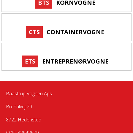
BTS
KORNVOGNE
CTS
CONTAINERVOGNE
ETS
ENTREPRENØRVOGNE
Baastrup Vognen Aps
Bredalvej 20
8722 Hedensted
CVR.: 32942679