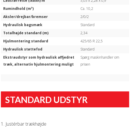
Ladstørrelse (lxbxh) m
5,05 x 2,28 x 0,9
Rumindhold (m³)
Ca. 10,2
Aksler/drejbar/bremser
2/0/2
Hydraulisk bagsmæk
Standard
Totalhøjde standard (m)
2,34
Hjulmontering standard
425/65 R 22,5
Hydraulisk støttefod
Standard
Ekstraudstyr som hydraulisk affjedret
Spørg maskinhandler om
træk, alternativ hjulmontering muligt
prisen
STANDARD UDSTYR
1. Justérbar trækhøjde