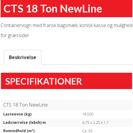
CTS 18 Ton NewLine
Containervogn med fransk bagsmæk, konisk kasse og mulighed
for græssider
Beskrivelse
SPECIFIKATIONER
CTS 18 Ton NewLine
Lasteevne (kg)
18.000
Ladstørrelse (lxbxh) m
6,75 x 2,25 x 1,7
Rumindhold (m³)
Ca. 26