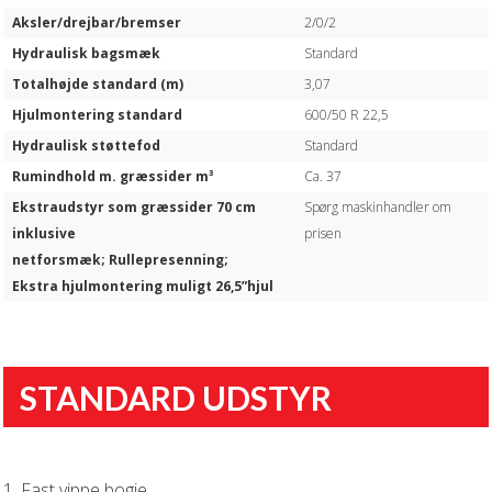
Aksler/drejbar/bremser
2/0/2
Hydraulisk bagsmæk
Standard
Totalhøjde standard (m)
3,07
Hjulmontering standard
600/50 R 22,5
Hydraulisk støttefod
Standard
Rumindhold m. græssider m³
Ca. 37
Ekstraudstyr som græssider 70 cm
Spørg maskinhandler om
inklusive
prisen
netforsmæk; Rullepresenning;
Ekstra hjulmontering muligt 26,5”hjul
STANDARD UDSTYR
1. Fast vippe bogie