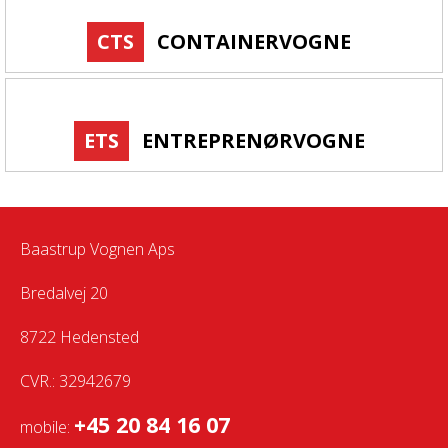
CTS
CONTAINERVOGNE
ETS
ENTREPRENØRVOGNE
Baastrup Vognen Aps
Bredalvej 20
8722 Hedensted
CVR.: 32942679
+45 20 84 16 07
mobile: