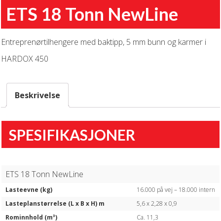
ETS 18 Tonn NewLine
Entreprenørtilhengere med baktipp, 5 mm bunn og karmer i
HARDOX 450
Beskrivelse
SPESIFIKASJONER
ETS 18 Tonn NewLine
Lasteevne (kg)
16.000 på vej – 18.000 intern
Lasteplanstørrelse (L x B x H) m
5,6 x 2,28 x 0,9
Rominnhold (m³)
Ca. 11,3