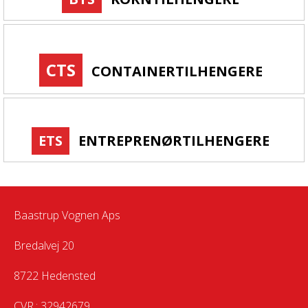
CTS
CONTAINERTILHENGERE
ETS
ENTREPRENØRTILHENGERE
Baastrup Vognen Aps
Bredalvej 20
8722 Hedensted
CVR.: 32942679