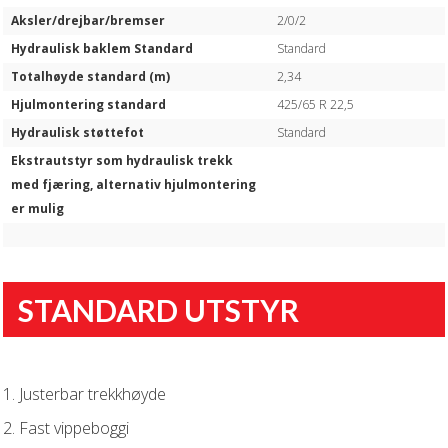
Aksler/drejbar/bremser
2/0/2
Hydraulisk baklem Standard
Standard
Totalhøyde standard (m)
2,34
Hjulmontering standard
425/65 R 22,5
Hydraulisk støttefot
Standard
Ekstrautstyr som hydraulisk trekk
med fjæring, alternativ hjulmontering
er mulig
STANDARD UTSTYR
1. Justerbar trekkhøyde
2. Fast vippeboggi