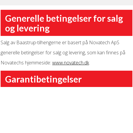
Generelle betingelser for salg
og levering
Salg av Baastrup-tilhengerne er basert på Novatech ApS
generelle betingelser for salg og levering, som kan finnes på
Novatechs hjemmeside:
www.novatech.dk
Garantibetingelser