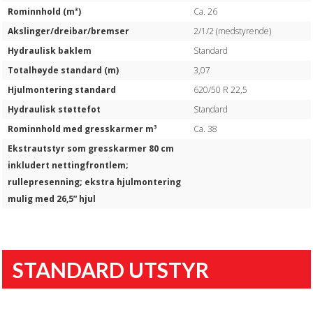
Rominnhold (m³)
Ca. 26
Akslinger/dreibar/bremser
2/1/2 (medstyrende)
Hydraulisk baklem
Standard
Totalhøyde standard (m)
3,07
Hjulmontering standard
620/50 R 22,5
Hydraulisk støttefot
Standard
Rominnhold med gresskarmer m³
Ca. 38
Ekstrautstyr som gresskarmer 80 cm
inkludert nettingfrontlem;
rullepresenning; ekstra hjulmontering
mulig med 26,5” hjul
STANDARD UTSTYR