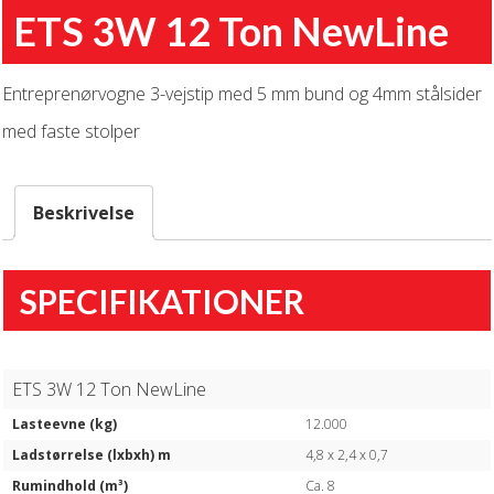
ETS 3W 12 Ton NewLine
Entreprenørvogne 3-vejstip med 5 mm bund og 4mm stålsider
med faste stolper
Beskrivelse
SPECIFIKATIONER
ETS 3W 12 Ton NewLine
Lasteevne (kg)
12.000
Ladstørrelse (lxbxh) m
4,8 x 2,4 x 0,7
Rumindhold (m³)
Ca. 8