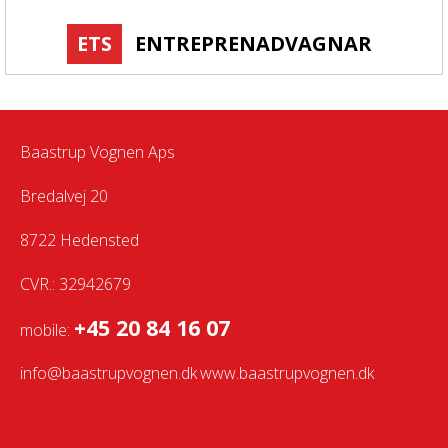
ETS
ENTREPRENADVAGNAR
Baastrup Vognen Aps
Bredalvej 20
8722 Hedensted
CVR.: 32942679
+45 20 84 16 07
mobile:
info@baastrupvognen.dk
www.baastrupvognen.dk