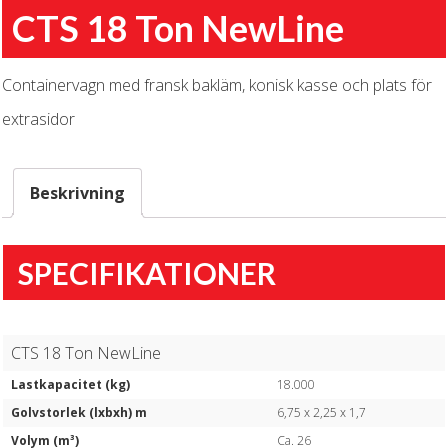
CTS 18 Ton NewLine
Containervagn med fransk bakläm, konisk kasse och plats för
extrasidor
Beskrivning
SPECIFIKATIONER
CTS 18 Ton NewLine
Lastkapacitet (kg)
18.000
Golvstorlek (lxbxh) m
6,75 x 2,25 x 1,7
Volym (m³)
Ca. 26