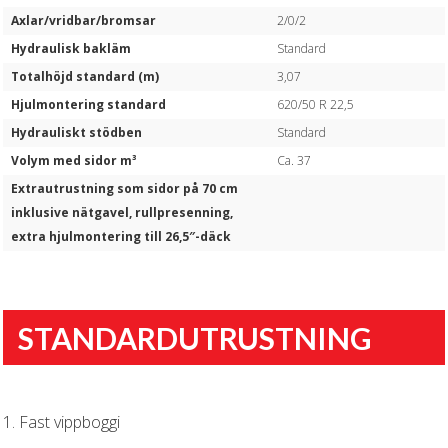
Axlar/vridbar/bromsar
2/0/2
Hydraulisk bakläm
Standard
Totalhöjd standard (m)
3,07
Hjulmontering standard
620/50 R 22,5
Hydrauliskt stödben
Standard
Volym med sidor m³
Ca. 37
Extrautrustning som sidor på 70 cm
inklusive nätgavel, rullpresenning,
extra hjulmontering till 26,5″-däck
STANDARDUTRUSTNING
1. Fast vippboggi