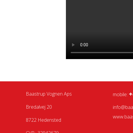
+
Baastrup Vognen Aps
mobile:
Bredalvej 20
info@baa
www.baas
8722 Hedensted
CVR.: 32942679