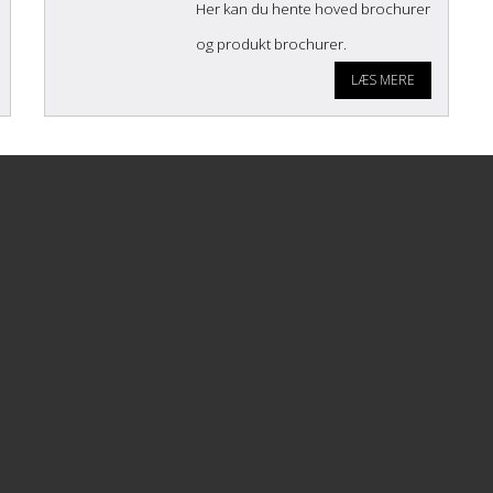
Her kan du hente hoved brochurer
og produkt brochurer.
LÆS MERE